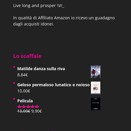
Live long and prosper \V/_
In qualità di Affiliato Amazon io ricevo un guadagno
dagli acquisti idonei.
Lo scaffale
Matilde danza sulla riva
8,84
€
Geloso permaloso lunatico e noioso
10,00
€
Pelicula
Il
Il
13,00
€
9,90
€
Valutato
prezzo
prezzo
5.00
su 5
originale
attuale
era:
è: