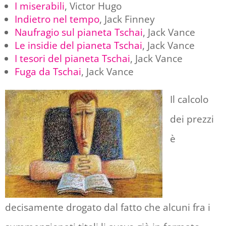
I miserabili
, Victor Hugo
Indietro nel tempo
, Jack Finney
Naufragio sul pianeta Tschai
, Jack Vance
Le insidie del pianeta Tschai
, Jack Vance
I tesori del pianeta Tschai
, Jack Vance
Fuga da Tschai
, Jack Vance
Il calcolo
dei prezzi
è
decisamente drogato dal fatto che alcuni fra i