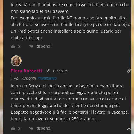
In realtà non li puoi usare come fossero tablet, a meno che
non siano tablet per davvero!
Per esempio sul mio Kindle NT non posso fare molto oltre
alla lettura, se avessi un Kindle Fire (che però è un tablet) o
un iPad potrei anche installare app e quindi usarlo per
molti altri scopi.
Rispondi
0
Piera Rossotti
11 anni fa
Rispondi
Pianetavivo
Io ho un Sony e ci faccio anche i disegnini a mano libera,
con il piccolo stilo incorporato… leggo e annoto pure i
manoscritti degli autori e risparmio un sacco di carta e di
toner perché legge anche doc e pdf e non stampo più.
L’aspetto negativo: è più facile portarsi il lavoro in vacanza,
tanto, tanto lavoro, sempre in 250 grammi…
Rispondi
0