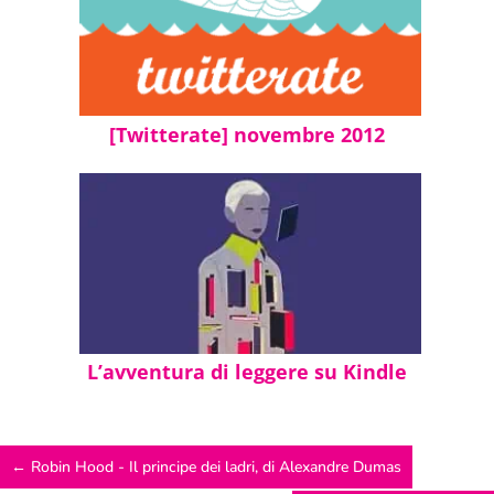
[Twitterate] novembre 2012
L’avventura di leggere su Kindle
←
Robin Hood - Il principe dei ladri, di Alexandre Dumas