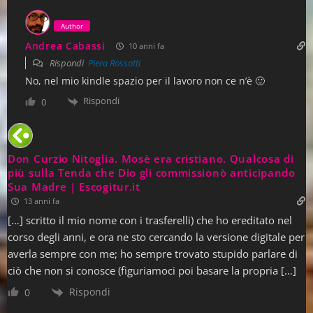
Author
Andrea Cabassi
10 anni fa
Rispondi
Piera Rossotti
No, nel mio kindle spazio per il lavoro non ce n’è 🙂
Rispondi
0
Don Curzio Nitoglia. Mosè era cristiano. Qualcosa di
più sulla Tenda che Dio gli commissionò anticipando
Sua Madre | Escogitur.it
13 anni fa
[…] scritto il mio nome con i trasferelli) che ho ereditato nel
corso degli anni, e ora ne sto cercando la versione digitale per
averla sempre con me; ho sempre trovato stupido parlare di
ciò che non si conosce (figuriamoci poi basare la propria […]
Rispondi
0