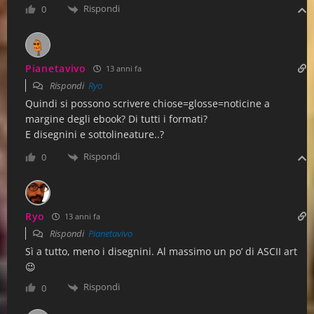
Rispondi
0
Pianetavivo
13 anni fa
Rispondi
Ryo
Quindi si possono scrivere chiose=glosse=noticine a
margine degli ebook? Di tutti i formati?
E disegnini e sottolineature..?
Rispondi
0
Ryo
13 anni fa
Rispondi
Pianetavivo
Sì a tutto, meno i disegnini. Al massimo un po’ di ASCII art
😉
Rispondi
0