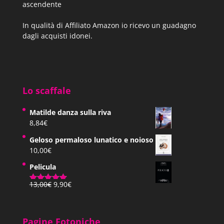
ascendente
In qualità di Affiliato Amazon io ricevo un guadagno
dagli acquisti idonei.
Lo scaffale
Matilde danza sulla riva
8,84
€
Geloso permaloso lunatico e noioso
10,00
€
Pelicula
Il
Il
13,00
€
9,90
€
Valutato
prezzo
prezzo
5.00
su 5
originale
attuale
era:
è:
Pagine Fotoniche