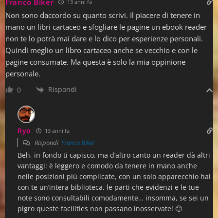
Franco Biker
13 anni fa
Non sono daccordo su quanto scrivi. Il piacere di tenere in
mano un libri cartaceo e sfogliare le pagine un ebook reader
non te lo potrà mai dare e lo dico per esperienze personali.
Quindi meglio un libro cartaceo anche se vecchio e con le
pagine consumate. Ma questa è solo la mia oppinione
personale.
Rispondi
0
Ryo
13 anni fa
Rispondi
Franco Biker
Beh, in fondo ti capisco, ma d’altro canto un reader dà altri
vantaggi: è leggero e comodo da tenere in mano anche
nelle posizioni più complicate, con un solo apparecchio hai
con te un’intera biblioteca, le parti che evidenzi e le tue
note sono consultabili comodamente… insomma, se sei un
pigro queste facilities non passano inosservate! 🙂