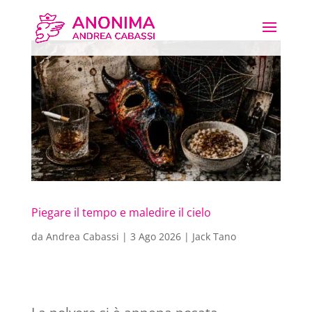
Piegare il tempo e maledire il cielo
da
Andrea Cabassi
|
3 Ago 2026
|
Jack Tano