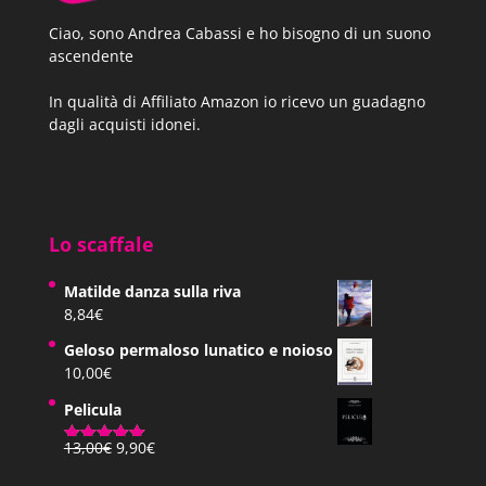
Ciao, sono Andrea Cabassi e ho bisogno di un suono
ascendente
In qualità di Affiliato Amazon io ricevo un guadagno
dagli acquisti idonei.
Lo scaffale
Matilde danza sulla riva
8,84
€
Geloso permaloso lunatico e noioso
10,00
€
Pelicula
Il
Il
13,00
€
9,90
€
Valutato
prezzo
prezzo
5.00
su 5