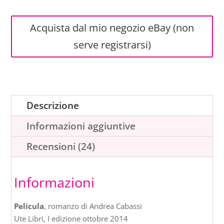
prezzo
prezzo
originale
attuale
Acquista dal mio negozio eBay (non
serve registrarsi)
era:
è:
13,00€.
9,90€.
Descrizione
Informazioni aggiuntive
Recensioni (24)
Informazioni
Pelicula
, romanzo di Andrea Cabassi
Ute Libri, I edizione ottobre 2014