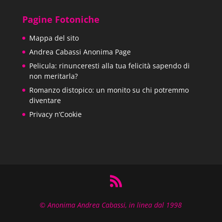
originale
attuale
era:
è:
Pagine Fotoniche
13,00€.
9,90€.
Mappa del sito
Andrea Cabassi Anonima Page
Pelicula: rinunceresti alla tua felicità sapendo di
non meritarla?
Romanzo distopico: un monito su chi potremmo
diventare
Privacy n’Cookie
© Anonima Andrea Cabassi, in linea dal 1998