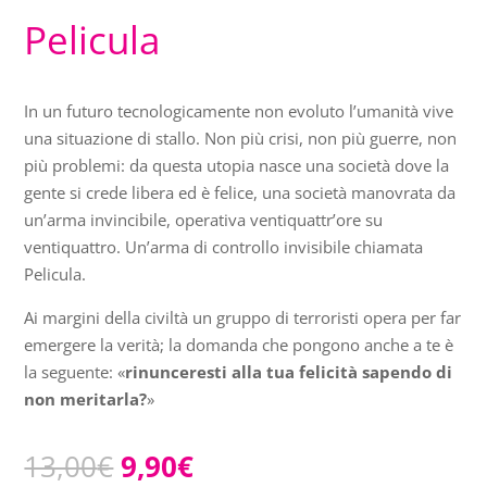
Pelicula
In un futuro tecnologicamente non evoluto l’umanità vive
una situazione di stallo. Non più crisi, non più guerre, non
più problemi: da questa utopia nasce una società dove la
gente si crede libera ed è felice, una società manovrata da
un’arma invincibile, operativa ventiquattr’ore su
ventiquattro. Un’arma di controllo invisibile chiamata
Pelicula.
Ai margini della civiltà un gruppo di terroristi opera per far
emergere la verità; la domanda che pongono anche a te è
la seguente: «
rinunceresti alla tua felicità sapendo di
non meritarla?
»
Il
Il
13,00
€
9,90
€