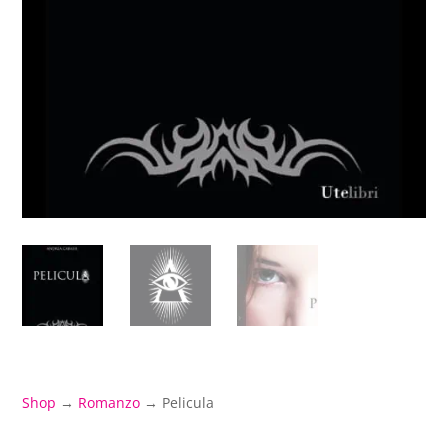
Shop
→
Romanzo
→ Pelicula