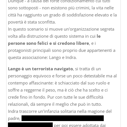
Dunque - a causa del forte condizionamento cui tutti
sono sottoposti - non esistono più crimini, la vita nelle
città ha raggiunto un grado di soddisfazione elevato e la
povertà è stata sconfitta.
In questo scenario si muove un'organizzazione segreta
volta alla distruzione di questo sistema in cui
le
persone sono felici e si credono libere
, e i
protagonisti principali sono proprio due appartenenti a
questa associazione: Lango e Indra.
Lango è un terrorista navigato
, si tratta di un
personaggio equivoco e forse un poco detestabile ma al
contempo affascinante: è schiacciato dal suo ruolo e
soffre a reggerne il peso, ma è ciò che ha scelto e ci
crede fino in fondo. Pur con tutte le sue difficoltà
relazionali, dà sempre il meglio che può in tutto.
Indra trascorre un'infanzia solitaria nella magione del
padre,
un ricercatore ucciso da Lango durante un
attentato a un comizio,
per poi essere adottata dai