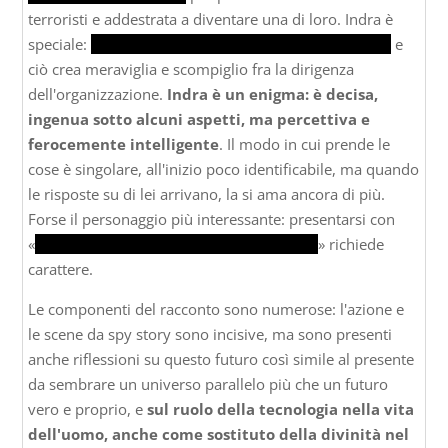
terroristi e addestrata a diventare una di loro. Indra è
speciale:
non è stata vaccinata da Pelicula come tutti,
e
ciò crea meraviglia e scompiglio fra la dirigenza
dell'organizzazione.
Indra è un enigma: è decisa,
ingenua sotto alcuni aspetti, ma percettiva e
ferocemente intelligente
. Il modo in cui prende le
cose è singolare, all'inizio poco identificabile, ma quando
le risposte su di lei arrivano, la si ama ancora di più.
Forse il personaggio più interessante: presentarsi con
«
Sono la figlia di uno che hai appena ucciso
» richiede
carattere.
Le componenti del racconto sono numerose: l'azione e
le scene da spy story sono incisive, ma sono presenti
anche riflessioni su questo futuro così simile al presente
da sembrare un universo parallelo più che un futuro
vero e proprio, e
sul ruolo della tecnologia nella vita
dell'uomo, anche come sostituto della divinità nel