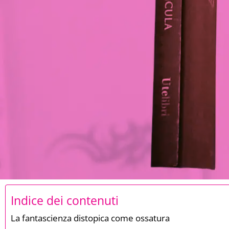
Indice dei contenuti
La fantascienza distopica come ossatura