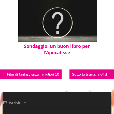
Sondaggio: un buon libro per
l’Apocalisse
←
Film di fantascienza: i migliori 10
Sotto la trama... nulla!
→
Iscriviti