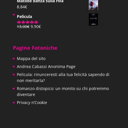
Matilde danza sulla riva
8,84
€
Pelicula
Il
Il
13,00
€
9,90
€
Valutato
prezzo
prezzo
5.00
su 5
originale
attuale
era:
è:
Pagine Fotoniche
13,00€.
9,90€.
Mappa del sito
Andrea Cabassi Anonima Page
Pelicula: rinunceresti alla tua felicità sapendo di
non meritarla?
Romanzo distopico: un monito su chi potremmo
diventare
Privacy n’Cookie