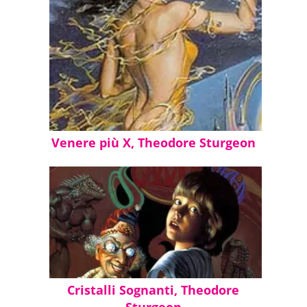
Pos. 1184-87
Alimentato inesauribilmente dalla lenta libera
legame degli atomi, quello strumento era la s
volo senza ali, la semplice chiave verso una nu
trasporto, nel trattamento delle materie prime
Venere più X, Theodore Sturgeon
interplanetario. Fabbricato da un idiota, utili
per sostituire un cavallo morto, stupidamen
dimenticato opacamente… il primo generatore
della Terra.
Pos. 1297-98
Cristalli Sognanti, Theodore
Sturgeon