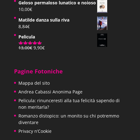
Geloso permaloso lunatico e noioso
Pos. 3643-49
10,00
€
Matilde danza sulla riva
8,84
€
L’Homo gestalt; una ragazza, due negre con 
Pelicula
parola, un idiota mongoloide e un uomo con 
Il
Il
13,00
€
9,90
€
Valutato
Provo un’altra strada. L’Homo gestalt, il succes
prezzo
prezzo
5.00
su 5
originale
attuale
Certo, perché non un’evoluzione psichica, inv
era:
è:
Pagine Fotoniche
13,00€.
9,90€.
fisica? L’Homo sapiens è comparso improvvis
Mappa del sito
inerme; aveva soltanto la materia grigia del su
Andrea Cabassi Anonima Page
Pelicula: rinunceresti alla tua felicità sapendo di
era diverso dagli animali che lo generarono. E
non meritarla?
a oggi, ha sempre provato la brama di riprodu
Romanzo distopico: un monito su chi potremmo
diventare
ucciso senza pentimento; se è forte, prende, 
Privacy n’Cookie
è debole e non può scappare, muore. L’Homo