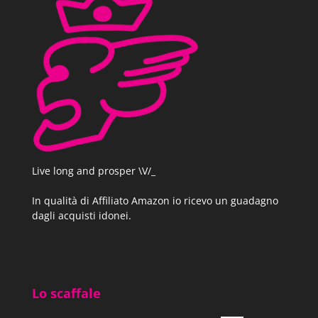
prodotto.
Pos. 3310
era talmente esausto, sfinito, esaurito, che d
erano la stessa cosa
Live long and prosper \V/_
Pos. 3588
In qualità di Affiliato Amazon io ricevo un guadagno
dagli acquisti idonei.
Lei tenne gli occhi abbassati, ma non riuscì a f
angoli della bocca.
Lo scaffale