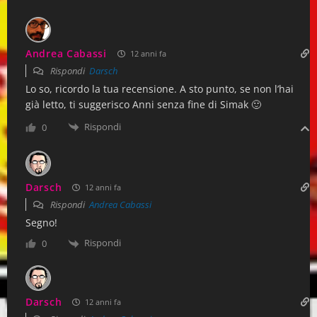
«Tutti i discendenti di Adamo sono cugini
Andrea Cabassi
12 anni fa
Pos. 2508-9
Rispondi
Darsch
Lo so, ricordo la tua recensione. A sto punto, se non l’hai
già letto, ti suggerisco Anni senza fine di Simak 🙂
l’indescrivibile magia del pane tostato
Rispondi
0
Pos. 2750-51
Darsch
12 anni fa
Rispondi
Andrea Cabassi
la cosa che la portava a fissare con tanta trist
Segno!
Rispondi
0
innamorati, con in viso un’espressione che pa
uomo senza braccia incantato dal suono del v
Darsch
12 anni fa