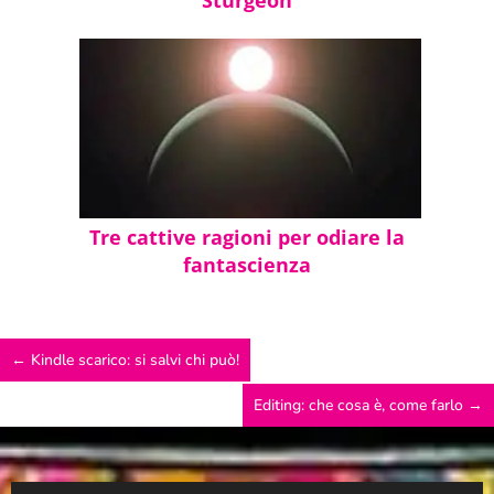
non c’è nessuno che conosca veramente quell
te, salvo te stesso e nessuno può porvi un rimed
nessuno, te eccettuato, può individuare una c
l’hai trovata nessuno al di fuori di te può segui
Tre cattive ragioni per odiare la
Pos. 1581-82
fantascienza
Ero forte per la mia età e capivo quando dove
←
Kindle scarico: si salvi chi può!
chiusa, ma al di fuori di queste due cose non 
Editing: che cosa è, come farlo
→
nulla di diverso da tutti gli altri ragazzi.