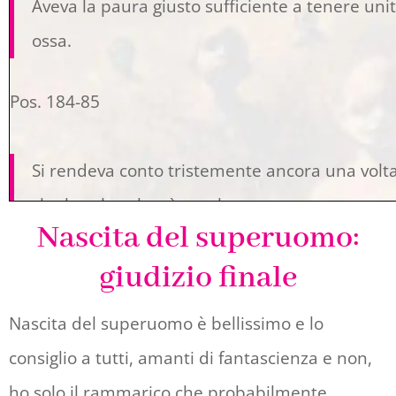
Aveva la paura giusto sufficiente a tenere unit
ossa.
Pos. 184-85
Si rendeva conto tristemente ancora una volta 
che la sola volontà non bastava
Nascita del superuomo:
Pos. 421-22
giudizio finale
Nascita del superuomo è bellissimo e lo
scappò dall’orfanotrofio di Stato per vivere pe
consiglio a tutti, amanti di fantascienza e non,
prendere il colore della strada e dei rifiuti
ho solo il rammarico che probabilmente