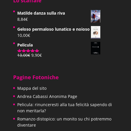
Lo scaffale
Matilde danza sulla riva
8,84
€
Geloso permaloso lunatico e noioso
10,00
€
Pelicula
Il
Il
13,00
€
9,90
€
Valutato
prezzo
prezzo
5.00
su 5
originale
attuale
era:
è:
Pagine Fotoniche
13,00€.
9,90€.
Mappa del sito
Andrea Cabassi Anonima Page
Pelicula: rinunceresti alla tua felicità sapendo di
non meritarla?
Romanzo distopico: un monito su chi potremmo
diventare