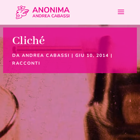
Cliché
DA
ANDREA CABASSI
|
GIU 10, 2014
|
RACCONTI