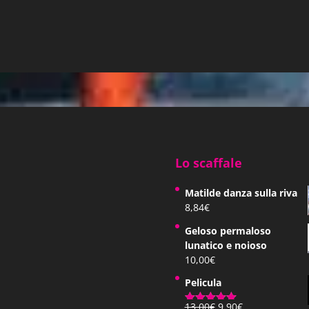
ina ha un sacco di
e ragionevole.»
e incontrarsi e
Lo scaffale
, c’erano milioni di
Matilde danza sulla riva
zine di uomini e
8,84
€
Geloso permaloso
rcostanze fossero
lunatico e noioso
10,00
€
Pelicula
Il
Il
13,00
€
9,90
€