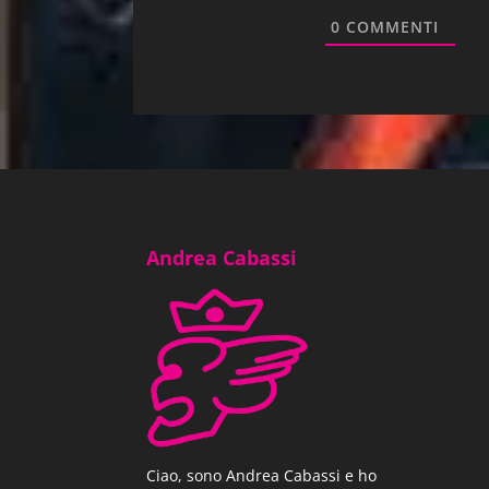
0
COMMENTI
«Va tutto bene», mormorò la donna. «La Nonn
denaro. Non si impiccano i ricchi: non sarebb
Pagina 157 | Pos. 2394-95
Erano innamorati? Come potevano due person
Andrea Cabassi
innamorarsi quando, per quel che ne sapevano
Slan al mondo fra i quali potevano esserci doz
donne che avrebbero potuto scegliere se le ci
state diverse?
Ciao, sono Andrea Cabassi e ho