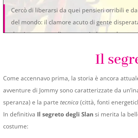
Cercò di liberarsi da quei pensieri orribili e da
del mondo: il clamore acuto di gente dispera
dozzine correva dietro una ricchezza che sup
Il segr
Pagina 27 | Pos. 410-12
Come accennavo prima, la storia è ancora attuale
L’uomo che desidera il potere deve, dal moment
avventure di Jommy sono caratterizzate da un’in
rendere la sua posizione sicura. Ciò significa e
speranza) e la parte
tecnica
(città, fonti energeti
esilio, confisca, incarcerazione, tortura… tutt
In definitiva
Il segreto degli Slan
si merita la bel
quelli che gli si sono opposti o non hanno avuto
costume:
Pagina 30 | Pos. 455-56