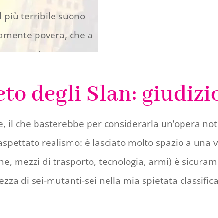
l più terribile suono
tamente povera, che a
erava ogni sogno.
eto degli Slan: giudizi
, il che basterebbe per considerarla un’opera note
o in cui l’ottiene,
aspettato realismo: è lasciato molto spazio a una
secuzioni capitali,
che, mezzi di trasporto, tecnologia, armi) è sicura
o, naturalmente, per
lezza di sei-mutanti-sei nella mia spietata classifi
 fiducia in lui.