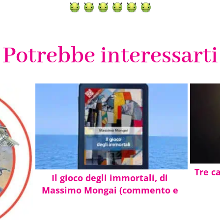
iorno d’oggi. Una massa,
Potrebbe interessarti
e con la solita
oco di qualcun altro…
Tre ca
Il gioco degli immortali, di
Massimo Mongai (commento e
citazioni)