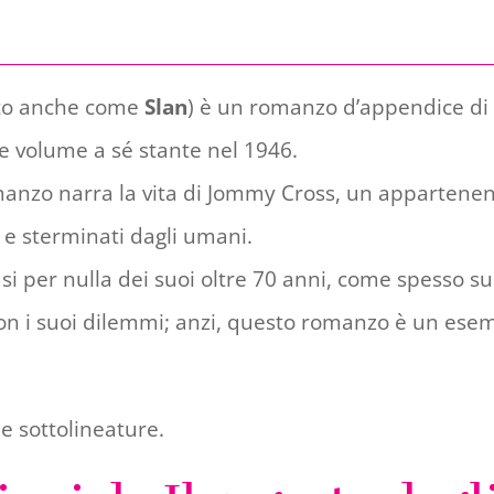
to anche come
Slan
) è un romanzo d’appendice di 
me volume a sé stante nel 1946.
anzo narra la vita di Jommy Cross, un appartenent
e sterminati dagli umani.
si per nulla dei suoi oltre 70 anni, come spesso s
 con i suoi dilemmi; anzi, questo romanzo è un ese
ie sottolineature.