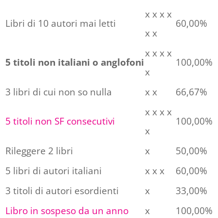
x x x x
Libri di 10 autori mai letti
60,00%
x x
x x x x
5 titoli non italiani o anglofoni
100,00%
x
3 libri di cui non so nulla
x x
66,67%
x x x x
5 titoli non SF consecutivi
100,00%
x
Rileggere 2 libri
x
50,00%
5 libri di autori italiani
x x x
60,00%
3 titoli di autori esordienti
x
33,00%
Libro in sospeso da un anno
x
100,00%