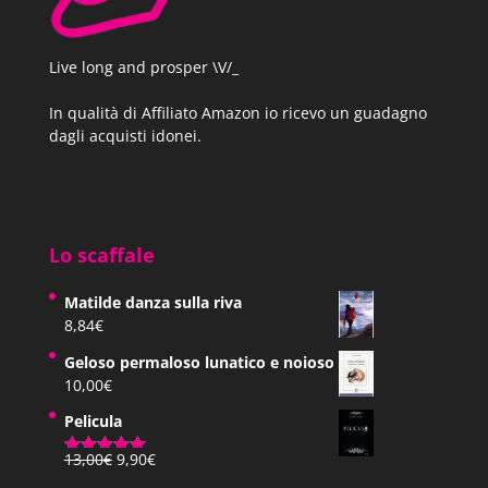
Live long and prosper \V/_
In qualità di Affiliato Amazon io ricevo un guadagno
dagli acquisti idonei.
Lo scaffale
Matilde danza sulla riva
8,84
€
Geloso permaloso lunatico e noioso
10,00
€
Pelicula
Il
Il
13,00
€
9,90
€
Valutato
prezzo
prezzo