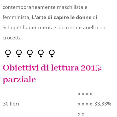
contemporaneamente maschilista e
femminista,
L'arte di capire le donne
di
Schopenhauer merita solo cinque anelli con
crocetta.
Obiettivi di lettura 2015
:
parziale
x x x x
30 libri
x x x x
33,33%
x x