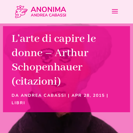
L’arte di capire le
donne – Arthur
Schopenhauer
(citazioni)
DA
ANDREA CABASSI
|
APR 28, 2015
|
LIBRI