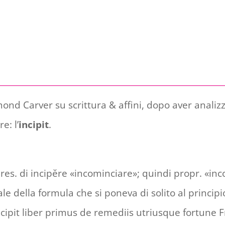
nd Carver su scrittura & affini, dopo aver analiz
e: l’
incipit
.
ic. pres. di incipĕre «incominciare»; quindi propr. «in
e della formula che si poneva di solito al principio
ncipit liber primus de remediis utriusque fortune Fr