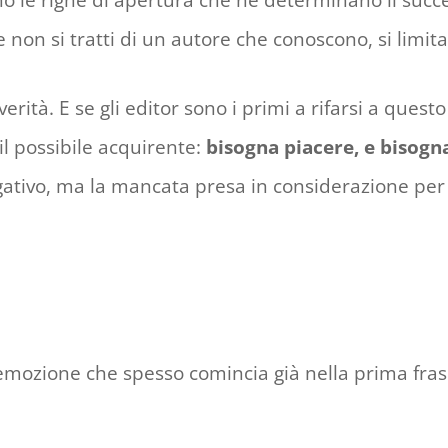
o le righe di apertura che ne determinano il succes
non si tratti di un autore che conoscono, si limita
ità. E se gli editor sono i primi a rifarsi a questo
il possibile acquirente:
bisogna piacere, e bisogn
gativo, ma la mancata presa in considerazione per 
’emozione che spesso comincia già nella prima frase