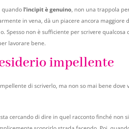
e quando
l’incipit è genuino
, non una trappola per 
armente in vena, dà un piacere ancora maggiore del 
o. Spesso non è sufficiente per scrivere qualcosa d
per lavorare bene.
desiderio impellente
mpellente di scriverlo, ma non so mai bene dove v
 sta cercando di dire in quel racconto finché non si a
plicemente scoprirlo strada facendo. Poi, quando si