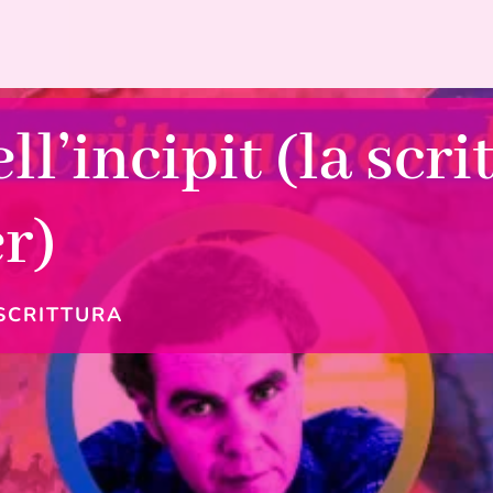
l’incipit (la scr
r)
SCRITTURA