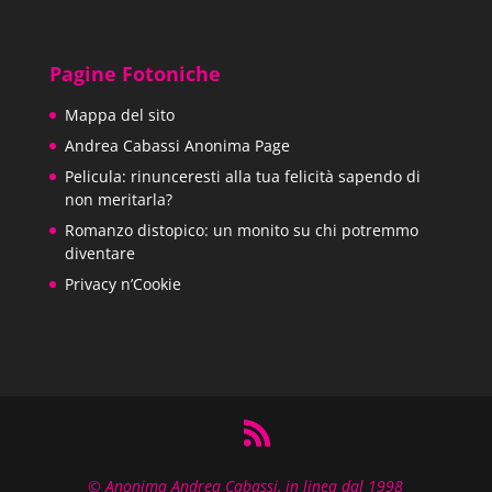
prezzo
prezzo
5.00
su 5
originale
attuale
era:
è:
Pagine Fotoniche
13,00€.
9,90€.
Mappa del sito
Andrea Cabassi Anonima Page
Pelicula: rinunceresti alla tua felicità sapendo di
non meritarla?
Romanzo distopico: un monito su chi potremmo
diventare
Privacy n’Cookie
© Anonima Andrea Cabassi, in linea dal 1998