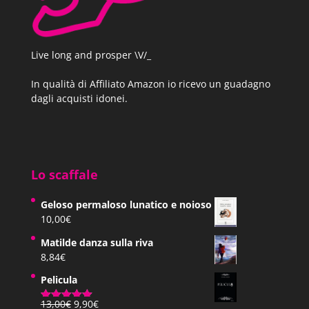
Live long and prosper \V/_
In qualità di Affiliato Amazon io ricevo un guadagno
dagli acquisti idonei.
Lo scaffale
Geloso permaloso lunatico e noioso
10,00
€
Matilde danza sulla riva
8,84
€
Pelicula
Il
Il
13,00
€
9,90
€
Valutato