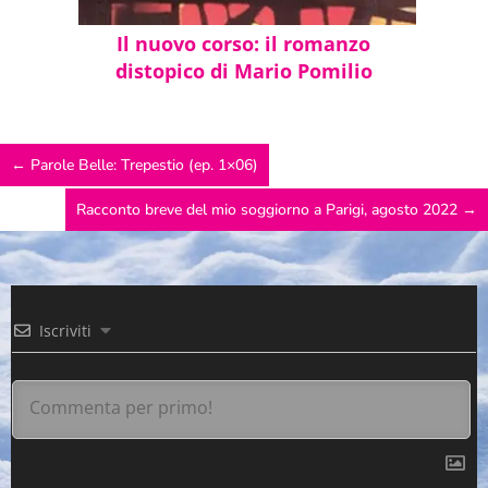
Il nuovo corso: il romanzo
distopico di Mario Pomilio
←
Parole Belle: Trepestio (ep. 1×06)
Racconto breve del mio soggiorno a Parigi, agosto 2022
→
Iscriviti