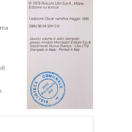
a ma
ndi
o