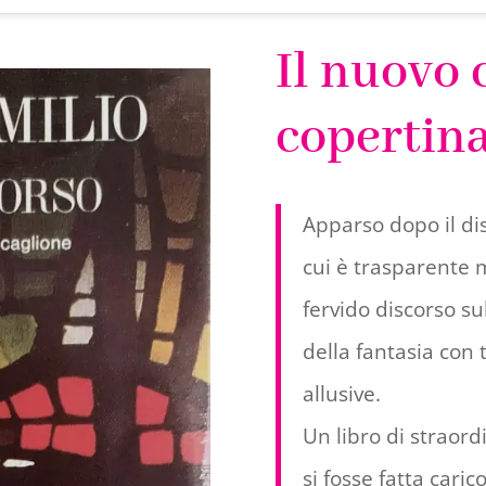
Il nuovo 
copertin
Apparso dopo il disg
cui è trasparente
fervido discorso sul
della fantasia con 
allusive.
Un libro di straordi
si fosse fatta caric