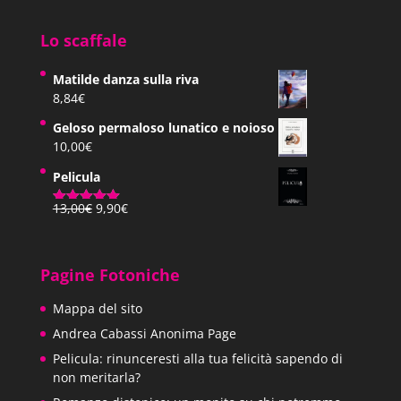
Lo scaffale
Matilde danza sulla riva
8,84
€
Geloso permaloso lunatico e noioso
10,00
€
Pelicula
Il
Il
13,00
€
9,90
€
Valutato
prezzo
prezzo
5.00
su 5
originale
attuale
era:
è:
Pagine Fotoniche
13,00€.
9,90€.
Mappa del sito
Andrea Cabassi Anonima Page
Pelicula: rinunceresti alla tua felicità sapendo di
non meritarla?