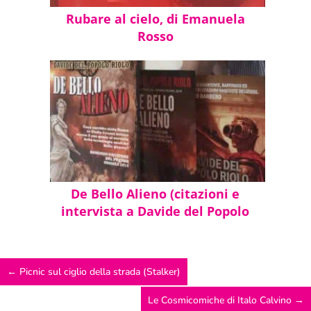
Rubare al cielo, di Emanuela
Rosso
De Bello Alieno (citazioni e
intervista a Davide del Popolo
Riolo)
←
Picnic sul ciglio della strada (Stalker)
Le Cosmicomiche di Italo Calvino
→