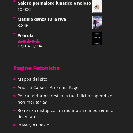
Geloso permaloso lunatico e noioso
10,00
€
Matilde danza sulla riva
8,84
€
Pelicula
Il
Il
13,00
€
9,90
€
Valutato
prezzo
prezzo
5.00
su 5
originale
attuale
era:
è:
Pagine Fotoniche
13,00€.
9,90€.
Mappa del sito
Andrea Cabassi Anonima Page
Pelicula: rinunceresti alla tua felicità sapendo di
non meritarla?
Romanzo distopico: un monito su chi potremmo
diventare
Privacy n’Cookie