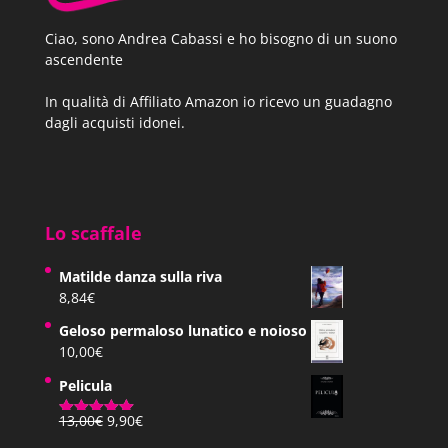
Ciao, sono Andrea Cabassi e ho bisogno di un suono
ascendente
In qualità di Affiliato Amazon io ricevo un guadagno
dagli acquisti idonei.
Lo scaffale
Matilde danza sulla riva
8,84
€
Geloso permaloso lunatico e noioso
10,00
€
Pelicula
Il
Il
13,00
€
9,90
€
Valutato
prezzo
prezzo