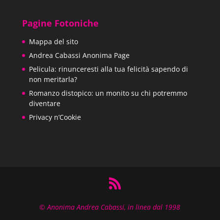
5.00
su 5
originale
attuale
era:
è:
Pagine Fotoniche
13,00€.
9,90€.
Mappa del sito
Andrea Cabassi Anonima Page
Pelicula: rinunceresti alla tua felicità sapendo di
non meritarla?
Romanzo distopico: un monito su chi potremmo
diventare
Privacy n’Cookie
© Anonima Andrea Cabassi, in linea dal 1998