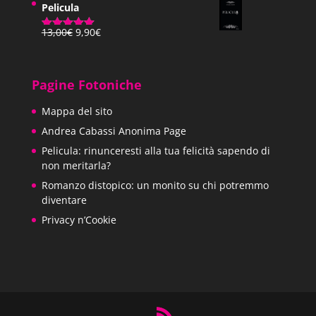
Pelicula
Il
Il
13,00
€
9,90
€
Valutato
prezzo
prezzo
5.00
su 5
originale
attuale
era:
è:
Pagine Fotoniche
13,00€.
9,90€.
Mappa del sito
Andrea Cabassi Anonima Page
Pelicula: rinunceresti alla tua felicità sapendo di
non meritarla?
Romanzo distopico: un monito su chi potremmo
diventare
Privacy n’Cookie