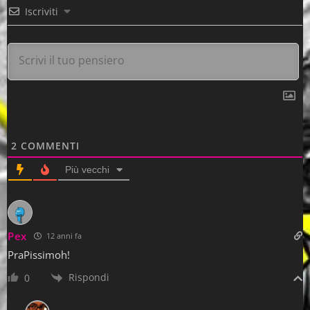
Iscriviti
2
COMMENTI
Più vecchi
Pex
12 anni fa
PraPissimoh!
Rispondi
0