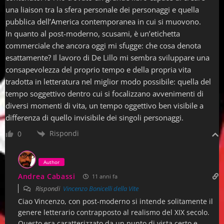
una liaison tra la sfera personale dei personaggi e quella
volontà disperata di evocare qualcosa di
pubblica dell’America contemporanea in cui si muovono.
magico.
In quanto al post-moderno, scusami, è un’etichetta
commerciale che ancora oggi mi sfugge: che cosa denota
esattamente? Il lavoro di De Lillo mi sembra sviluppare una
Pagina 36 | Pos. 537-38
consapevolezza del proprio tempo e della propria vita
tradotta in letteratura nel miglior modo possibile: quella del
tempo soggettivo dentro cui si focalizzano avvenimenti di
L’allenatore entra in campo e mettono
diversi momenti di vita, un tempo oggettivo ben visibile a
differenza di quello invisibile dei singoli personaggi.
Mueller su una barella e lo portano verso gli
Rispondi
0
spogliatoi. Mueller soffre, è la sofferenza che
esige la partita -qui un uomo su una barella
Author
Andrea Cabassi
11 anni fa
ha senso.
Rispondi
Vincenzo Bonicelli della Vite
Ciao Vincenzo, con post-moderno si intende solitamente il
genere letterario contrapposto al realismo del XIX secolo.
Pagina 38 | Pos. 574-76
Questo era caratterizzato da un punto di vista certo e