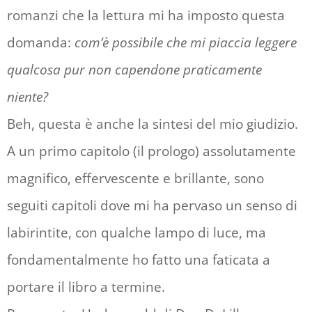
romanzi che la lettura mi ha imposto questa
Pagina 10 | Pos. 147-48
domanda:
com’è possibile che mi piaccia leggere
qualcosa pur non capendone praticamente
Leo la roccia, il più grintoso della gang del
niente?
gasometro, una faccia uscita dritta dalle
Beh, questa è anche la sintesi del mio giudizio.
guerre galliche, che dice col pugno davanti
A un primo capitolo (il prologo) assolutamente
alla bocca: – Oh cazzo di un merdosissimo
magnifico, effervescente e brillante, sono
stronzo.
seguiti capitoli dove mi ha pervaso un senso di
labirintite, con qualche lampo di luce, ma
Pagina 11 | Pos. 163-65
fondamentalmente ho fatto una faticata a
portare il libro a termine.
Negli ultimi anni ha messo su peso, e ormai