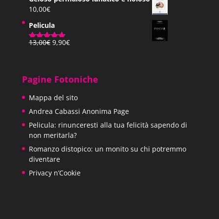
10,00
€
Pagina 56 | Pos. 846-47
Pelicula
Il
Il
13,00
€
9,90
€
Valutato
prezzo
prezzo
ha un sorriso sciocco stampato in faccia
5.00
su 5
originale
attuale
era:
è:
perché è un uomo di quarantun anni con la
Pagine Fotoniche
13,00€.
9,90€.
febbre alta che sta attraversando di corsa
Mappa del sito
Andrea Cabassi Anonima Page
un campo da baseball per intavolare una
Pelicula: rinunceresti alla tua felicità sapendo di
conversazione con un branco di atleti in
non meritarla?
Romanzo distopico: un monito su chi potremmo
mutande.
diventare
Privacy n’Cookie
Pagina 57 | Pos. 872