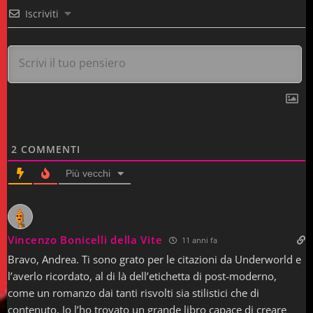
trent’anni dopo è di questo che parlano,
Iscriviti
quando il vecchio babbeo sta tirando le
cuoia in ospedale.
Pagina 34 | Pos. 518-20
2
COMMENTI
Adesso parte l’applauso ritmico, incerto
Più vecchi
sulle prime, poi sempre più diffuso di
gradinata in gradinata. Questo è il modo in
Vincenzo Bonicelli della Vite
11 anni fa
cui la folla si introduce nella partita. La
Bravo, Andrea. Ti sono grato per le citazioni da Underworld e
ripetuta scansione dei tre applausi ha la
l’averlo ricordato, al di là dell’etichetta di post-moderno,
come un romanzo dai tanti risvolti sia stilistici che di
forza di una fede abietta, una specie di
contenuto. Io l’ho trovato un grande libro capace di creare