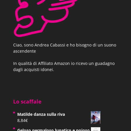
C’è gente con le mani nei capelli, per tenere
il cervello al suo posto.
Ciao, sono Andrea Cabassi e ho bisogno di un suono
ascendente
Pagina 53 | Pos. 802-4
In qualità di Affiliato Amazon io ricevo un guadagno
dagli acquisti idonei.
E qual è il rapporto tra Noi e Loro, quanti
collegamenti troviamo nel labirinto neurale?
Non basta odiare il proprio nemico. Bisogna
Lo scaffale
capire che ciascuno dei due contribuisce alla
Matilde danza sulla riva
8,84
€
completezza dell’altro.
Geloso permaloso lunatico e noioso