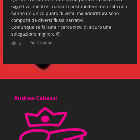
oggettivo, mentre i romanzi post-moderni non solo non
hanno un unico punto di vista, ma addirittura sono
In un paese che ha fretta di creare il futuro, i
composti da diversi flussi narrativi.
Comunque se fai una ricerca trovi di sicuro una
nomi legati ai prodotti costituiscono una
spiegazione migliore 😉
Rispondi
0
durevole rassicurazione. Johnson & Johnson,
e Quaker State, e Rca Victor, e Burlington
Mills, e Bristol Myers, e General Motors.
Questi sono i venerati emblemi di
un’economia fiorente, più facili da
Andrea Cabassi
identificare dei nomi di battaglie o di
presidenti morti.
Pagina 47 | Pos. 714