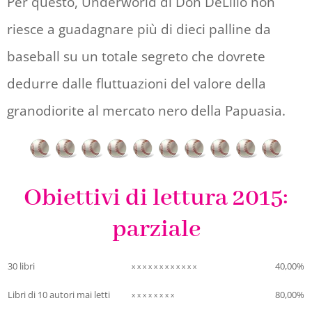
Per questo, Underworld di Don DeLillo non
quando si veste davanti allo specchio,
riesce a guadagnare più di dieci palline da
inquartato e con la testa da Buddha, è un
baseball su un totale segreto che dovrete
uomo basso e rotondetto a restituirgli lo
dedurre dalle fluttuazioni del valore della
sguardo.
granodiorite al mercato nero della Papuasia.
Pagina 12 | Pos. 169-70
Obiettivi di lettura 2015
:
e allora le spiritosaggini sui piccoletti
parziale
cominceranno a volare nell’aria come la
proverbiale merda che va a sbattere contro
30 libri
40,00%
x x x x x x x x x x x x
il ventilatore.
Libri di 10 autori mai letti
80,00%
x x x x x x x x