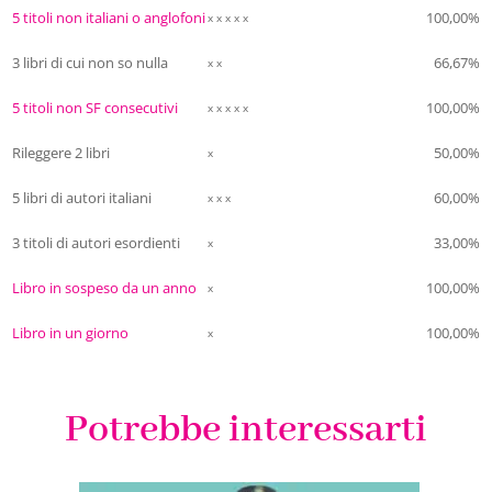
5 titoli non italiani o anglofoni
100,00%
x x x x x
Pagina 14 | Pos. 211
3 libri di cui non so nulla
66,67%
x x
5 titoli non SF consecutivi
100,00%
x x x x x
tirano monete con colpi di pollice e lanci del
Rileggere 2 libri
50,00%
disco, e la mano del venditore sembra
x
5 libri di autori italiani
inalare il metallo volante.
60,00%
x x x
3 titoli di autori esordienti
33,00%
x
Pagina 16 | Pos. 245-46
Libro in sospeso da un anno
100,00%
x
Libro in un giorno
100,00%
x
La prossima volta che senti qualcuno
nominare il settimo cielo, pensa a questo.
Potrebbe interessarti
Pagina 18 | Pos. 275-77