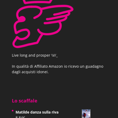
configurazioni di numeri non erano
presentate esclusivamente per la loro
bellezza.
Pagina 33 | Pos. 492
Live long and prosper \V/_
Era già molto tardi quando compresero che
In qualità di Affiliato Amazon io ricevo un guadagno
si era fatto tardi.
dagli acquisti idonei.
Pagina 41 | Pos. 623-24
Lo scaffale
— Strano — disse Tirin. — Non ho mai
Matilde danza sulla riva
8,84
€