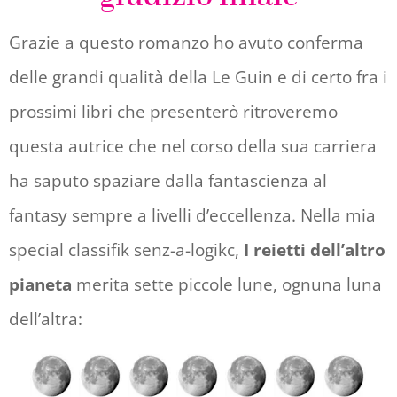
Pagina 3 | Pos. 42-43
Grazie a questo romanzo ho avuto conferma
delle grandi qualità della Le Guin e di certo fra i
Non c’è banda di Odoniani che possa far
prossimi libri che presenterò ritroveremo
paura a noi. — Toccando la cosa che portava
questa autrice che nel corso della sua carriera
alla cintura, un oggetto di metallo, simile a
ha saputo spaziare dalla fantascienza al
un pene deforme, fissò con superiorità la
fantasy sempre a livelli d’eccellenza. Nella mia
donna disarmata.
special classifik senz-a-logikc,
I reietti dell’altro
Pagina 14 | Pos. 210-13
pianeta
merita sette piccole lune, ognuna luna
dell’altra:
La Rotta Lunare richiedeva normalmente
quattro giorni e mezzo all’andata e