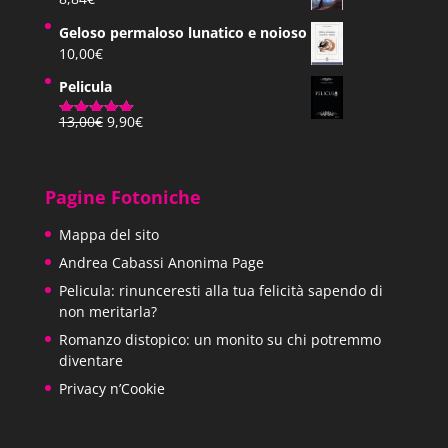
pensato… Commenti degli altri tre sulla
Geloso permaloso lunatico e noioso
verità di queste parole.
10,00
€
Pelicula
Pagina 44 | Pos. 663-64
Il
Il
13,00
€
9,90
€
Valutato
prezzo
prezzo
5.00
su 5
originale
attuale
era:
è:
Indipendentemente da quel che è la loro
Pagine Fotoniche
13,00€.
9,90€.
società, alcuni di loro devono essere delle
Mappa del sito
Andrea Cabassi Anonima Page
brave persone. La gente, qui da noi, varia
Pelicula: rinunceresti alla tua felicità sapendo di
molto; perché non dovrebbero variare
non meritarla?
Romanzo distopico: un monito su chi potremmo
anche loro?
diventare
Privacy n’Cookie
Pagina 45 | Pos. 681-82