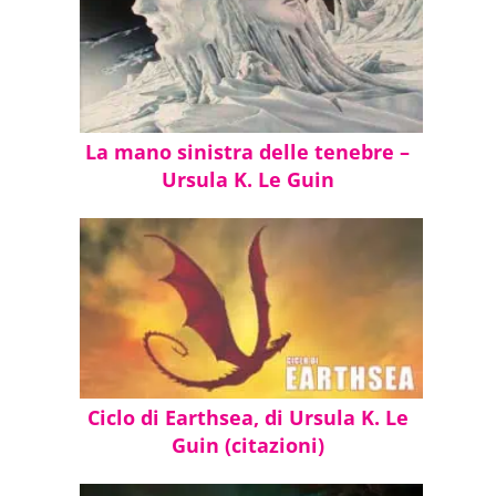
Mio! — esclamò con voce acuta, penetrante.
— Mio, sole! — No, non è tuo — disse la
donna senza un occhio, con la pacatezza di
chi enuncia una profonda certezza. — Non
La mano sinistra delle tenebre –
c’è niente di tuo. Ogni cosa è da usare. Da
Ursula K. Le Guin
dividere con gli altri. Se non sei disposto a
dividerla, non puoi neppure usarla. — E
prese con mani delicate e inesorabili il
bambino magro e lo trasportò via lontano
dal quadrato di luce solare.
Ciclo di Earthsea, di Ursula K. Le
Guin (citazioni)
Pagina 31 | Pos. 465-69