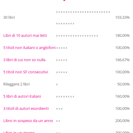
x x x x x x x x x x x x x x x x x x x x x x x
30 libri
103,33%
x x x x x x x
x
Libri di 10 autori mai letti
180,00%
x x x x x x x x x x
x x x x x x x x
5 titoli non italiani o anglofoni
100,00%
x x x x x
3 libri di cui non so nulla
166,67%
x x x
x x
5 titoli non SF consecutivi
100,00%
x x x x x
Rileggere 2 libri
50,00%
x
5 libri di autori italiani
160,00%
x x x x x
x x x
3 titoli di autori esordienti
100,00%
x x x
Libro in sospeso da un anno
200,00%
x
x
Libro in un giorno
200,00%
x
x