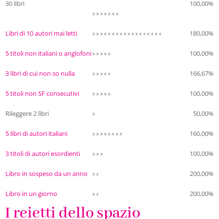
30 libri
100,00%
x x x x x x x
Libri di 10 autori mai letti
180,00%
x x x x x x x x x x
x x x x x x x x
5 titoli non italiani o anglofoni
100,00%
x x x x x
3 libri di cui non so nulla
166,67%
x x x
x x
5 titoli non SF consecutivi
100,00%
x x x x x
Rileggere 2 libri
50,00%
x
5 libri di autori italiani
160,00%
x x x x x
x x x
3 titoli di autori esordienti
100,00%
x x x
Libro in sospeso da un anno
200,00%
x
x
Libro in un giorno
200,00%
x
x
I reietti dello spazio