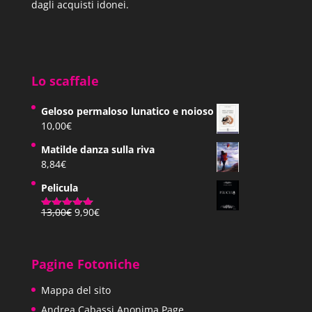
dagli acquisti idonei.
Lo scaffale
Geloso permaloso lunatico e noioso
10,00
€
Matilde danza sulla riva
8,84
€
Pelicula
Il
Il
13,00
€
9,90
€
Valutato
prezzo
prezzo
5.00
su 5
originale
attuale
era:
è:
Pagine Fotoniche
13,00€.
9,90€.
Mappa del sito
Andrea Cabassi Anonima Page