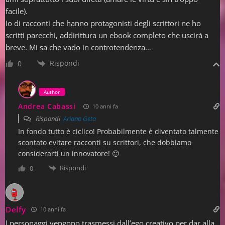
facile).
Io di racconti che hanno protagonisti degli scrittori ne ho
scritti parecchi, addirittura un ebook completo che uscirà a
breve. Mi sa che vado in controtendenza…
Rispondi
0
Author
Andrea Cabassi
10 anni fa
Rispondi
Ariano Geta
In fondo tutto è ciclico! Probabilmente è diventato talmente
scontato evitare racconti su scrittori, che dobbiamo
considerarti un innovatore! 🙂
Rispondi
0
Delfy
10 anni fa
I personaggi vengono trasmessi dall’ego creativo per dar alla