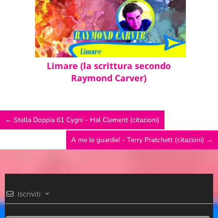
Limare (la scrittura secondo
Raymond Carver)
←
Stella Doppia 61 Cygni - Hal Clement (citazioni)
A me le guardie! - Terry Pratchett (citazioni)
→
Iscriviti