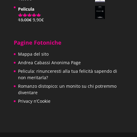
Pelicula
Il
Il
13,00
€
9,90
€
Valutato
prezzo
prezzo
5.00
su 5
originale
attuale
era:
è:
Pagine Fotoniche
13,00€.
9,90€.
Mappa del sito
Andrea Cabassi Anonima Page
Pelicula: rinunceresti alla tua felicità sapendo di
non meritarla?
Romanzo distopico: un monito su chi potremmo
diventare
Privacy n’Cookie