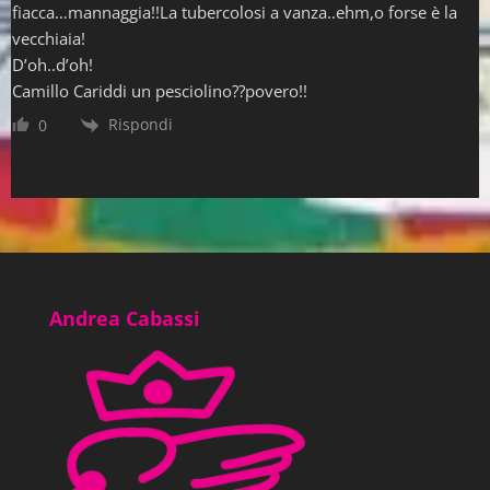
fiacca…mannaggia!!La tubercolosi a vanza..ehm,o forse è la
vecchiaia!
D’oh..d’oh!
Camillo Cariddi un pesciolino??povero!!
Rispondi
0
Andrea Cabassi