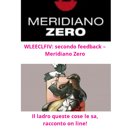
WLEECLFIV: secondo feedback –
Meridiano Zero
Il ladro queste cose le sa,
racconto on line!