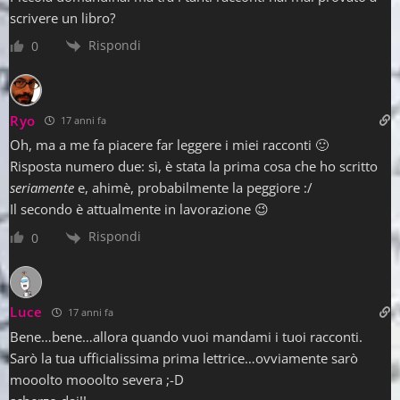
scrivere un libro?
Rispondi
0
Ryo
17 anni fa
Oh, ma a me fa piacere far leggere i miei racconti 🙂
Risposta numero due: sì, è stata la prima cosa che ho scritto
seriamente
e, ahimè, probabilmente la peggiore :/
Il secondo è attualmente in lavorazione 😉
Rispondi
0
Luce
17 anni fa
Bene…bene…allora quando vuoi mandami i tuoi racconti.
Sarò la tua ufficialissima prima lettrice…ovviamente sarò
mooolto mooolto severa ;-D