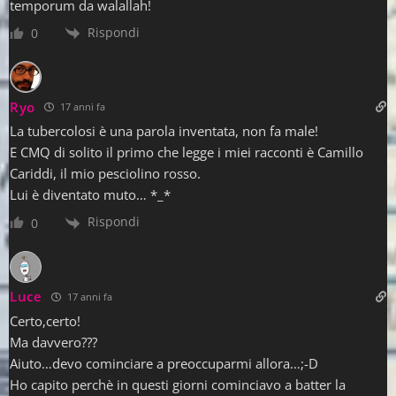
temporum da walallah!
Rispondi
0
Ryo
17 anni fa
La tubercolosi è una parola inventata, non fa male!
E CMQ di solito il primo che legge i miei racconti è Camillo
Cariddi, il mio pesciolino rosso.
Lui è diventato muto… *_*
Rispondi
0
Luce
17 anni fa
Certo,certo!
Ma davvero???
Aiuto…devo cominciare a preoccuparmi allora…;-D
Ho capito perchè in questi giorni cominciavo a batter la