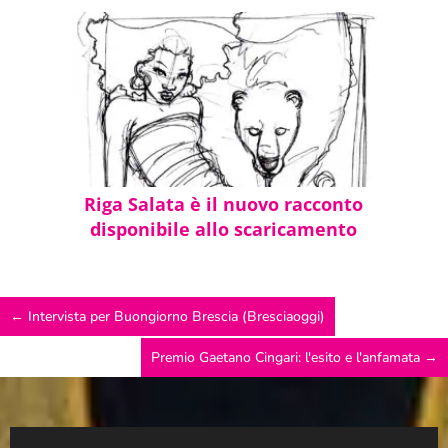
Riga Salata è il nuovo racconto
disponibile allo scaricamento
smodato
←
Intervista per Buongiorno Brescia (Bresciaoggi)
Premio Gaetano Cingari: l'esito e l'anfamata
→