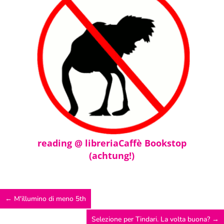
reading @ libreriaCaffè Bookstop
(achtung!)
←
M'illumino di meno 5th
Selezione per Tindari. La volta buona?
→