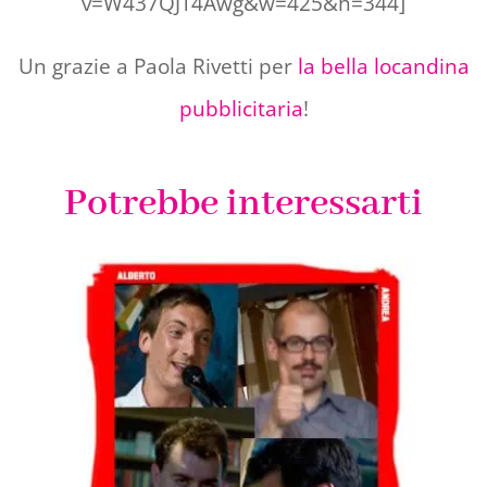
v=W437QJT4Awg&w=425&h=344]
Un grazie a Paola Rivetti per
la bella locandina
pubblicitaria
!
Potrebbe interessarti