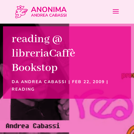
reading @
libreriaCaffè
Bookstop
DA
ANDREA CABASSI
|
FEB 22, 2009
|
READING