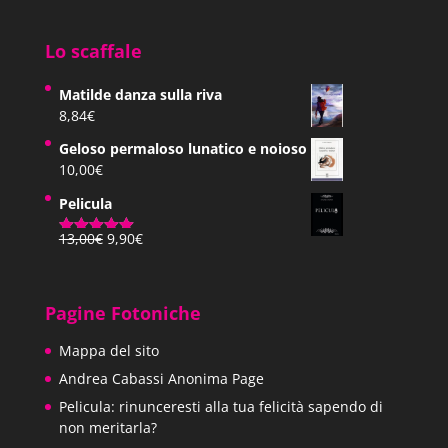
Lo scaffale
Matilde danza sulla riva
8,84
€
Geloso permaloso lunatico e noioso
10,00
€
Pelicula
Il
Il
13,00
€
9,90
€
Valutato
prezzo
prezzo
5.00
su 5
originale
attuale
era:
è:
Pagine Fotoniche
13,00€.
9,90€.
Mappa del sito
Andrea Cabassi Anonima Page
Pelicula: rinunceresti alla tua felicità sapendo di
non meritarla?