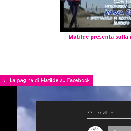
Matilde presenta sulla 
←
La pagina di Matilde su Facebook
Iscriviti