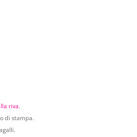
la riva
.
co di stampa.
agalli.