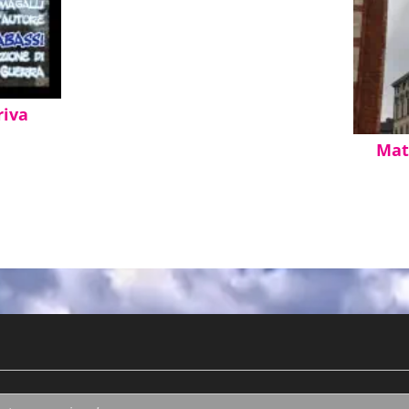
riva
Mat