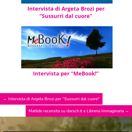
Intervista di Argeta Brozi per
“Sussurri dal cuore”
Intervista per “MeBook!”
←
Intervista di Argeta Brozi per "Sussurri dal cuore"
Matilde recensita su darsch.it e Libreria Immaginaria
→