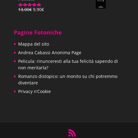
Il
Il
13,00
€
9,90
€
Valutato
prezzo
prezzo
5.00
su 5
originale
attuale
era:
è:
Pagine Fotoniche
13,00€.
9,90€.
Mappa del sito
Andrea Cabassi Anonima Page
Pelicula: rinunceresti alla tua felicità sapendo di
non meritarla?
Romanzo distopico: un monito su chi potremmo
diventare
Privacy n’Cookie