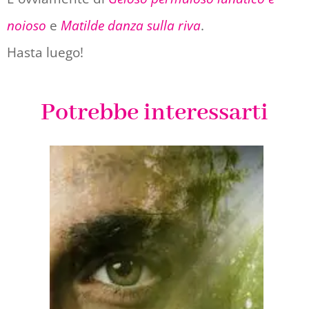
noioso
e
Matilde danza sulla riva
.
Hasta luego!
Potrebbe interessarti