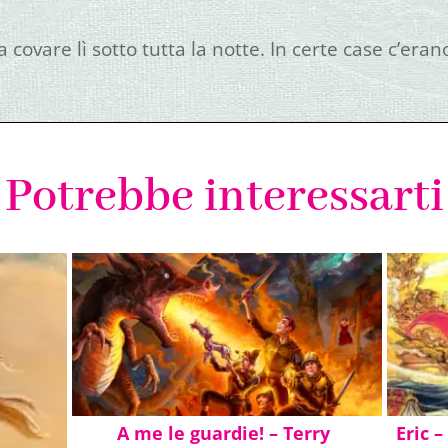
 a covare lì sotto tutta la notte. In certe case c’e
Potrebbe interessarti
e», disse Boodie. «E prendere il tè in un salone dell
 che si chiama Harley Davidson:
A me le guardie! – Terry
Eric –