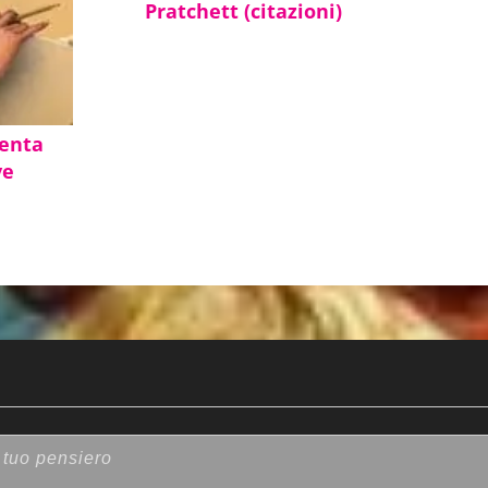
Pratchett (citazioni)
inviò in tre direzioni, senza prendere di mira alcu
enta
ve
in diverse località del paese.
 po’ zitta?»