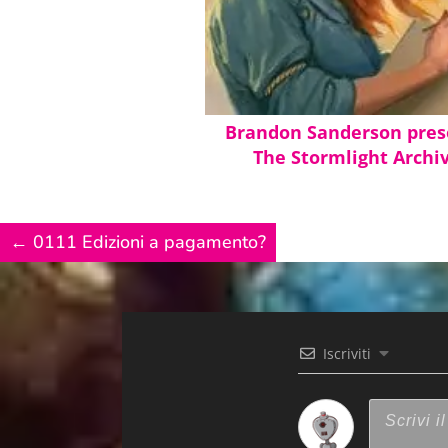
Pos. 1710-11
Borbottò una triplice leggera maledizione, che 
Brandon Sanderson pres
The Stormlight Archi
spiacevoli accadessero a tre poveri innocenti, 
Pos. 1773-74
←
0111 Edizioni a pagamento?
«Ti pare giusto purgare una solo perché sta un
Iscriviti
Pos. 1884