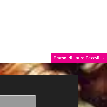
no in particolare; ma ciò fece sì che tre cose
Emma, di Laura Pezzoli
→