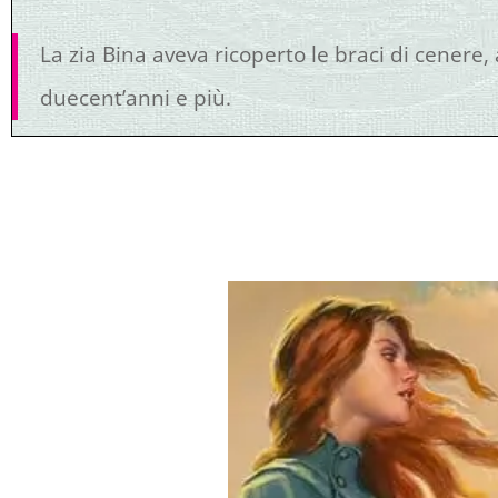
La zia Bina aveva ricoperto le braci di cenere,
duecent’anni e più.
Pos. 744-45
«Vorrei esser la Regina d’Inghilterra, io, per m
sputare per terra»
Pos. 1650
«Abbiamo un magnifico cocchio, senza cavalli,