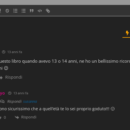
{}
[+]
ai la stessa cosa»
13 anni fa
uesto libro quando avevo 13 o 14 anni, ne ho un bellissimo ricor
i 😉
Rispondi
una scia di vapore, come una sorta di lumaca celest
yo
13 anni fa
Rispondi
susanna
ono sicurissimo che a quell’età te lo sei proprio goduto!!! 🙂
Rispondi
0
n ce ne rendiamo conto. Perlopiù, la chiamiamo ‘na