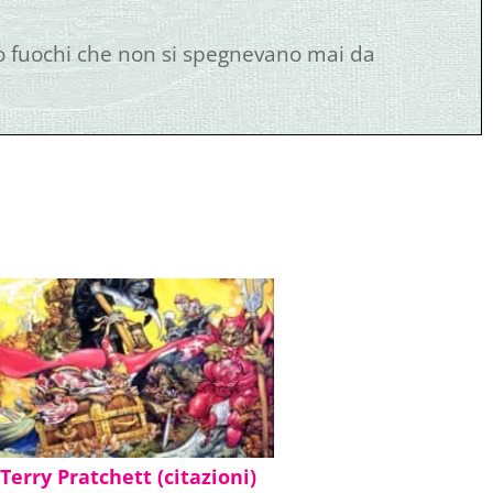
rano fuochi che non si spegnevano mai da
a reggia, talmente pulito che ti vien voglia di
 Terry Pratchett (citazioni)