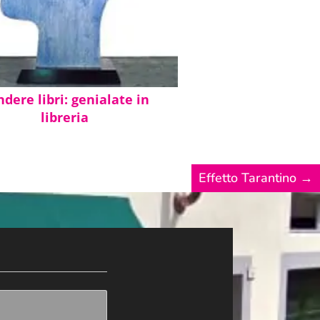
dere libri: genialate in
libreria
Effetto Tarantino
→