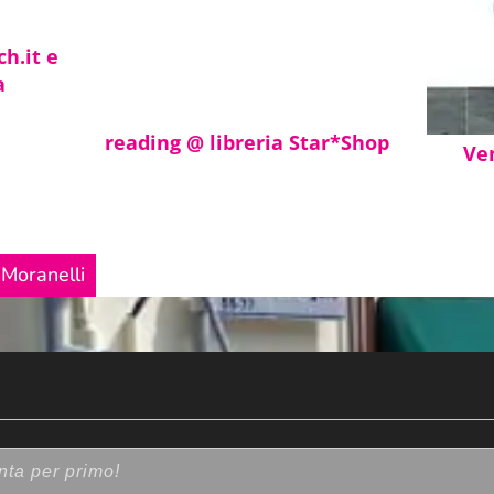
ch.it e
a
reading @ libreria Star*Shop
Ven
 Moranelli