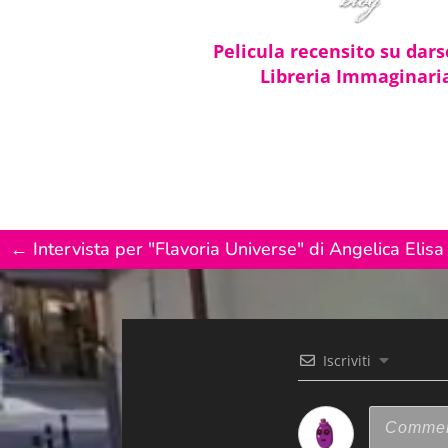
Pelicula recensito su dars
Libreria Immaginari
←
Intervista per "Flavoria Universe" di Angelica Elisa
Iscriviti