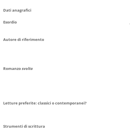
Dati anagrafici
Esordio
Autore di riferimento
Romanzo
svolta
Letture preferite: classici o contemporanei?
Strumenti di scrittura