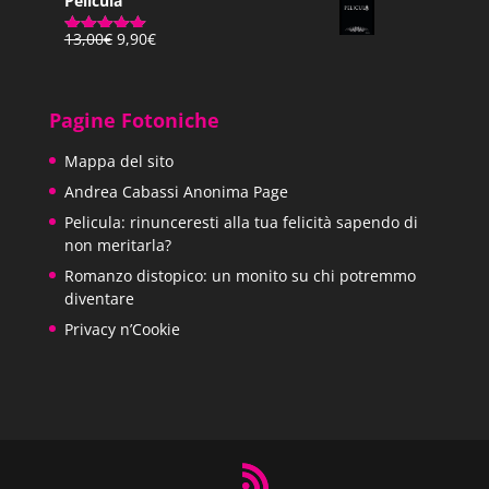
Pelicula
Il
Il
13,00
€
9,90
€
Valutato
prezzo
prezzo
5.00
su 5
originale
attuale
era:
è:
Pagine Fotoniche
13,00€.
9,90€.
Mappa del sito
Andrea Cabassi Anonima Page
Pelicula: rinunceresti alla tua felicità sapendo di
non meritarla?
Romanzo distopico: un monito su chi potremmo
diventare
Privacy n’Cookie