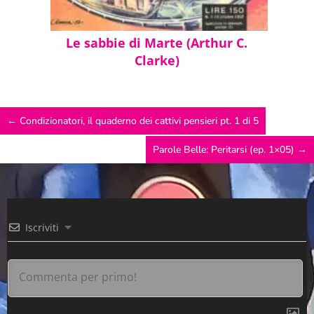
Le sabbie di Marte (Arthur C.
Clarke)
←
Condizionatori, il quaderno dei cattivi pensieri pt. 1 di 5
Parole Belle: Peritarsi (ep. 1×05)
→
Iscriviti