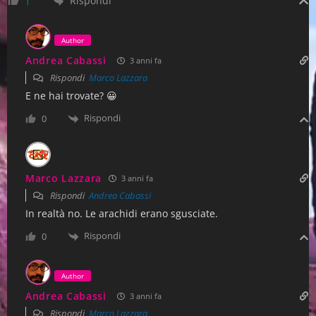
Rispondi
1
Author
Andrea Cabassi
3 anni fa
Rispondi
Marco Lazzara
E ne hai trovate? 😀
Rispondi
0
Marco Lazzara
3 anni fa
Rispondi
Andrea Cabassi
In realtà no. Le arachidi erano sgusciate.
Rispondi
0
Author
Andrea Cabassi
3 anni fa
Rispondi
Marco Lazzara