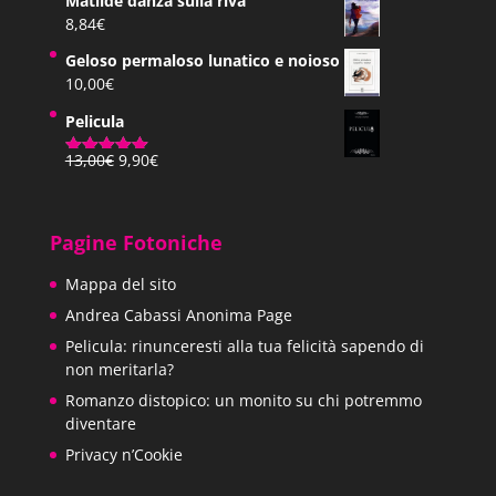
Matilde danza sulla riva
8,84
€
Geloso permaloso lunatico e noioso
10,00
€
Pelicula
Il
Il
13,00
€
9,90
€
Valutato
prezzo
prezzo
5.00
su 5
originale
attuale
era:
è:
Pagine Fotoniche
13,00€.
9,90€.
Mappa del sito
Andrea Cabassi Anonima Page
Pelicula: rinunceresti alla tua felicità sapendo di
non meritarla?
Romanzo distopico: un monito su chi potremmo
diventare
Privacy n’Cookie