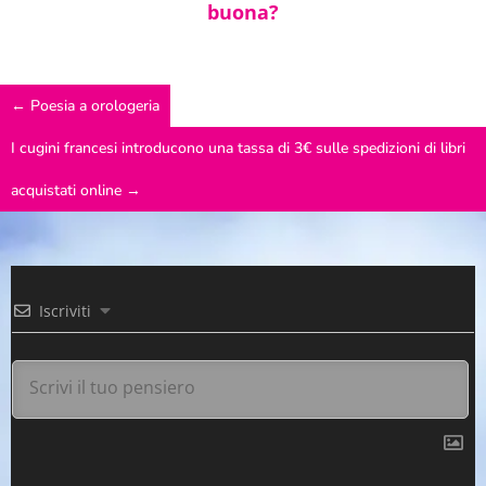
buona?
←
Poesia a orologeria
I cugini francesi introducono una tassa di 3€ sulle spedizioni di libri
acquistati online
→
Iscriviti