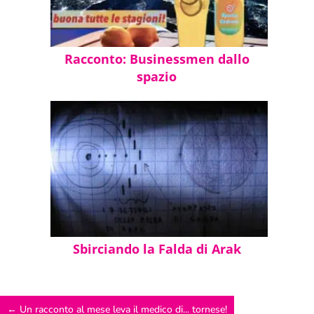
Racconto: Businessmen dallo
spazio
Sbirciando la Falda di Arak
←
Un racconto al mese leva il medico di... tornese!