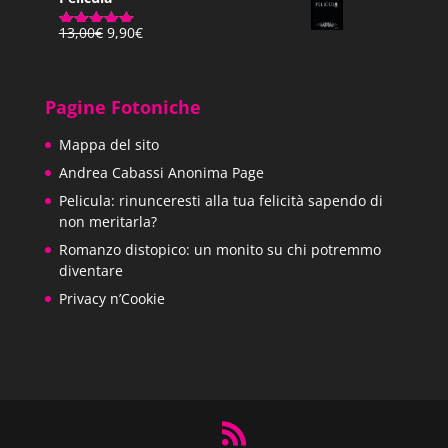
Il
Il
13,00
€
9,90
€
Valutato
prezzo
prezzo
5.00
su 5
originale
attuale
era:
è:
Pagine Fotoniche
13,00€.
9,90€.
Mappa del sito
Andrea Cabassi Anonima Page
Pelicula: rinunceresti alla tua felicità sapendo di
non meritarla?
Romanzo distopico: un monito su chi potremmo
diventare
Privacy n’Cookie