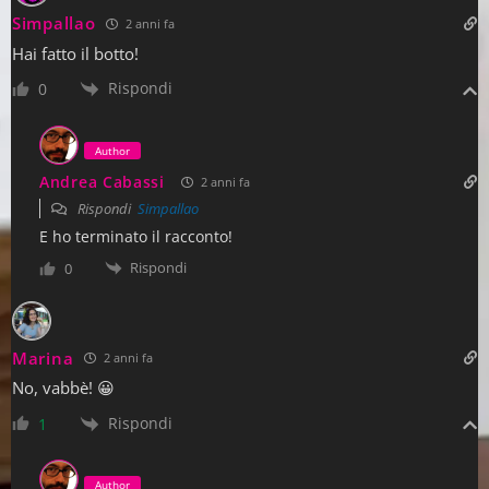
Simpallao
2 anni fa
Hai fatto il botto!
Rispondi
0
Author
Andrea Cabassi
2 anni fa
Rispondi
Simpallao
E ho terminato il racconto!
Rispondi
0
Marina
2 anni fa
No, vabbè! 😀
Rispondi
1
Author